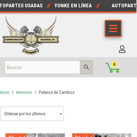
OPARTES USADAS
///
YONKE EN LÍNEA
///
AUTOPARTE
Saltar
al
contenido
0
Inicio
\
Interiores
\
Palanca de Cambios