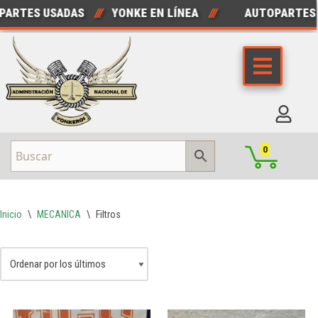
RTES USADAS
///
YONKE EN LÍNEA
///
AUTOPARTES N
Saltar
al
contenido
0
Inicio
\
MECANICA
\
Filtros