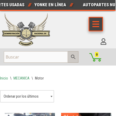
USADAS
///
YONKE EN LÍNEA
///
AUTOPARTES NUEVAS
Saltar
al
contenido
0
Inicio
\
MECANICA
\
Motor