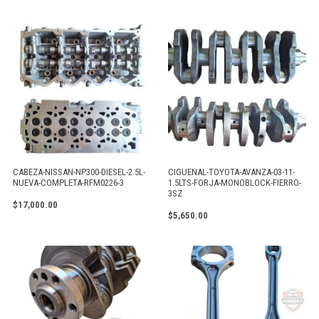
CABEZA-NISSAN-NP300-DIESEL-2.5L-
CIGUENAL-TOYOTA-AVANZA-03-11-
NUEVA-COMPLETA-RFM0226-3
1.5LTS-FORJA-MONOBLOCK-FIERRO-
3SZ
$
17,000.00
$
5,650.00