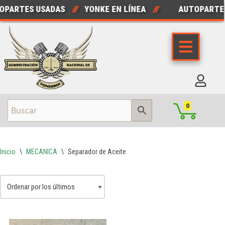
PARTES USADAS
///
YONKE EN LÍNEA
///
AUTOPARTE
Saltar
al
contenido
0
Inicio
\
MECANICA
\
Separador de Aceite