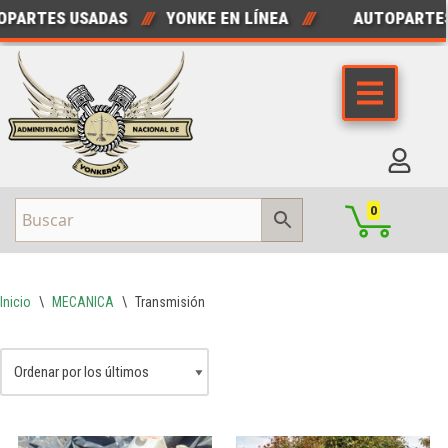
PARTES USADAS
///
YONKE EN LÍNEA
///
AUTOPARTES
Saltar
al
contenido
0
Inicio
\
MECANICA
\
Transmisión