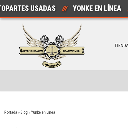
PARTES USADAS
///
YONKE EN LÍNEA
///
Saltar
al
contenido
TIEND
Portada
»
Blog
»
Yunke en Línea