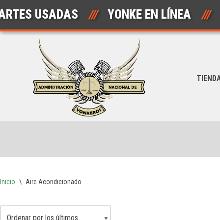
USADAS
///
YONKE EN LÍNEA
///
AUT
Saltar
al
contenido
TIEND
Inicio
\
Aire Acondicionado