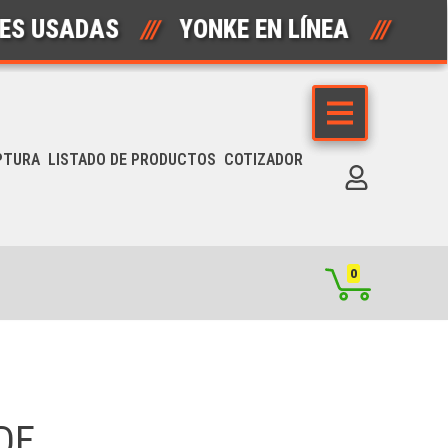
ADAS
///
YONKE EN LÍNEA
///
AUTOP
PTURA
LISTADO DE PRODUCTOS
COTIZADOR
0
DE