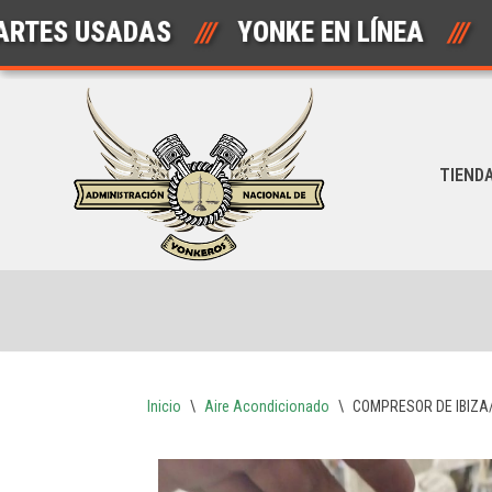
USADAS
///
YONKE EN LÍNEA
///
AU
Saltar
al
contenido
TIEND
Inicio
\
Aire Acondicionado
\
COMPRESOR DE IBIZA