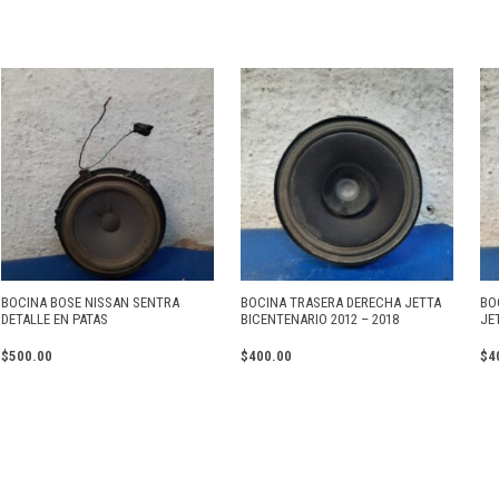
BOCINA BOSE NISSAN SENTRA
BOCINA TRASERA DERECHA JETTA
BO
DETALLE EN PATAS
BICENTENARIO 2012 – 2018
JE
$
500.00
$
400.00
$
4