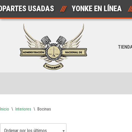
ARTES USADAS
///
YONKE EN LÍNEA
///
Saltar
al
contenido
TIEND
Inicio
\
Interiores
\
Bocinas