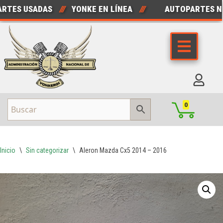
ES USADAS
///
YONKE EN LÍNEA
///
AUTOPARTES NUE
Saltar
al
contenido
0
Inicio
\
Sin categorizar
\
Aleron Mazda Cx5 2014 – 2016