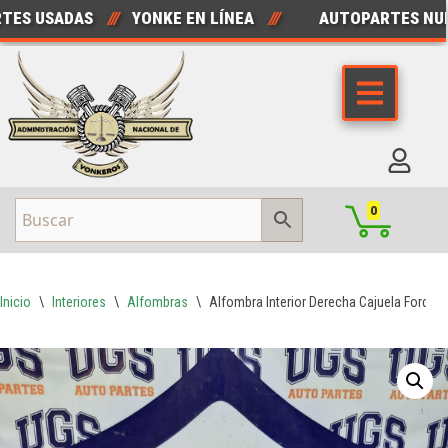
 USADAS
///
YONKE EN LÍNEA
///
AUTOPARTES NUEVA
Saltar
al
contenido
0
Inicio
\
Interiores
\
Alfombras
\
Alfombra Interior Derecha Cajuela Ford Fi