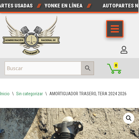
ES USADAS
///
YONKE EN LÍNEA
///
AUTOPARTES NUE
Saltar
al
contenido
0
Inicio
\
Sin categorizar
\
AMORTIGUADOR TRASERO, TERA 2024 2026