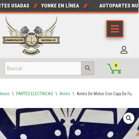
S USADAS
///
YONKE EN LÍNEA
///
AUTOPARTES NUEV
Saltar
al
contenido
0
Inicio
\
PARTES ELECTRICAS
\
Arnés
\
Arnés De Motor Con Caja De Fusibl