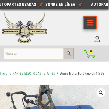
PARTES USADAS
///
YONKE EN LÍNEA
///
AUTOPARTES
Saltar
al
contenido
0
Inicio
\
PARTES ELECTRICAS
\
Arnés
\
Arnés Motor Ford Figo Ori 1.5 Sedan