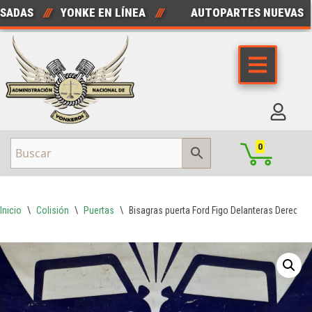
DAS
///
YONKE EN LÍNEA
///
AUTOPARTES NUEVAS
///
Saltar
al
contenido
0
Inicio
\
Colisión
\
Puertas
\
Bisagras puerta Ford Figo Delanteras Derecha