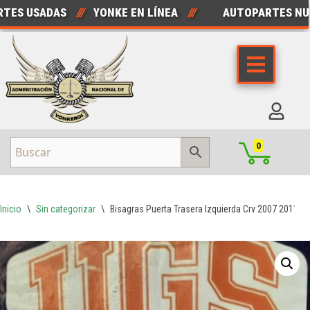
 USADAS
///
YONKE EN LÍNEA
///
AUTOPARTES NUEVA
Saltar
al
contenido
0
Inicio
\
Sin categorizar
\
Bisagras Puerta Trasera Izquierda Crv 2007 2011