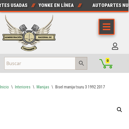
S USADAS
///
YONKE EN LÍNEA
///
AUTOPARTES NUEV
Saltar
al
contenido
0
Inicio
\
Interiores
\
Manijas
\
Bisel manija tsuru 3 1992 2017