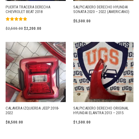
PUERTA TRACERA DERECHA
SALPICADERO DERECHO HYUNDAI
CHEVROLET BEAT 2018
SONATA 2020 – 2022 (AMERICANO)
$
5,500.00
Valorado
$
2,500.00
$
2,200.00
con
5.00
de 5
CALAVERA IZQUIERDA JEEP 2018-
SALPICADERO DERECHO ORIGINAL
2022
HYUNDAI ELANTRA 2013 – 2015
$
8,500.00
$
1,500.00