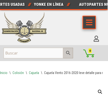
ES USADAS
///
YONKE EN LÍNEA
///
AUTOPARTES NUE
Saltar
al
contenido
0
Inicio
\
Colisión
\
Cajuela
\
Cajuela Vento 2016-2020 leve detalle para repa