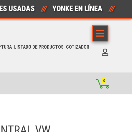
ADAS
///
YONKE EN LÍNEA
///
AUTO
PTURA
LISTADO DE PRODUCTOS
COTIZADOR
0
ENTRAL VW