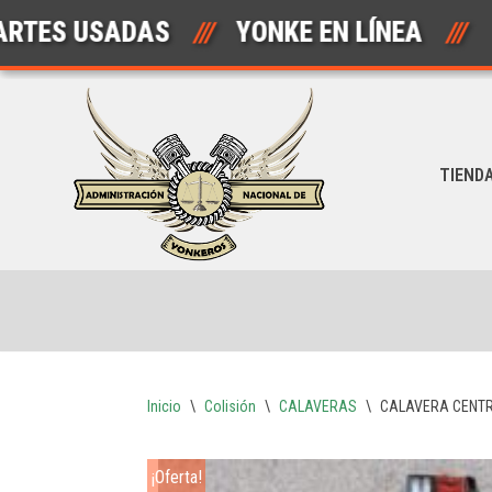
 USADAS
///
YONKE EN LÍNEA
///
A
Saltar
al
contenido
TIEND
Inicio
\
Colisión
\
CALAVERAS
\
CALAVERA CENTR
¡Oferta!