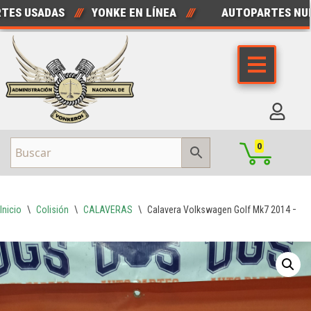
 USADAS
///
YONKE EN LÍNEA
///
AUTOPARTES NUEVA
Saltar
al
contenido
0
Inicio
\
Colisión
\
CALAVERAS
\
Calavera Volkswagen Golf Mk7 2014 – 20