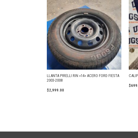
LLANTA PIRELLI RIN «14» ACERO FORD FIESTA
CALIP
2003-2008
$
699
$
2,999.00