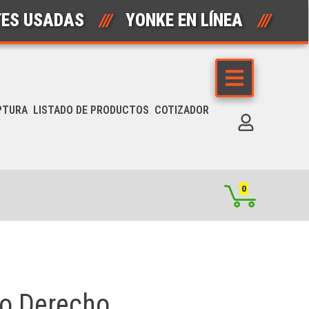
ADAS
///
YONKE EN LÍNEA
///
AUTO
PTURA
LISTADO DE PRODUCTOS
COTIZADOR
0
ro Derecho