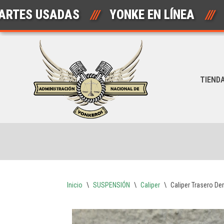
 USADAS
///
YONKE EN LÍNEA
///
AU
Saltar
al
contenido
TIEND
Inicio
\
SUSPENSIÓN
\
Caliper
\
Caliper Trasero Der