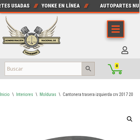
S USADAS
///
YONKE EN LÍNEA
///
AUTOPARTES NUEV
Saltar
al
contenido
0
Inicio
\
Interiores
\
Molduras
\
Cantonera trasera izquierda crv 2017 2019