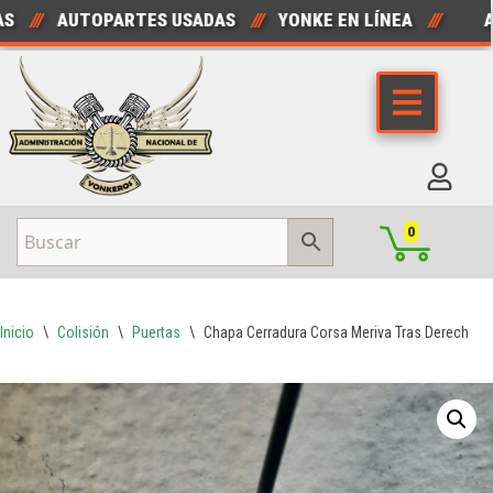
///
AUTOPARTES USADAS
///
YONKE EN LÍNEA
///
AUT
Saltar
al
contenido
0
Inicio
\
Colisión
\
Puertas
\
Chapa Cerradura Corsa Meriva Tras Derecha 2