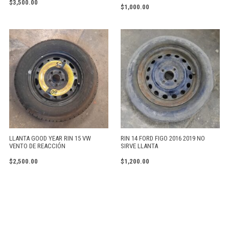
Valorado
$
3,500.00
$
1,000.00
con
5.00
de 5
LLANTA GOOD YEAR RIN 15 VW
RIN 14 FORD FIGO 2016 2019 NO
VENTO DE REACCIÓN
SIRVE LLANTA
$
2,500.00
$
1,200.00