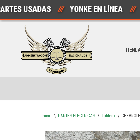
S USADAS
///
YONKE EN LÍNEA
///
Saltar
al
contenido
TIEND
Inicio
\
PARTES ELECTRICAS
\
Tablero
\
CHEVROLE