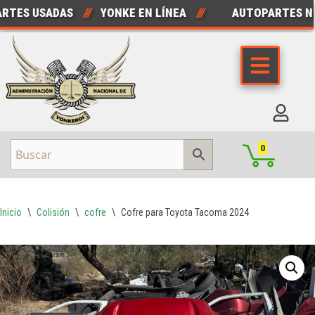
ES USADAS
///
YONKE EN LÍNEA
///
AUTOPARTES NUE
Saltar
al
contenido
0
Inicio
\
Colisión
\
cofre
\
Cofre para Toyota Tacoma 2024