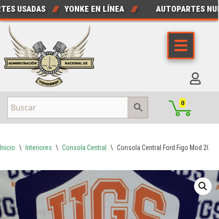
 USADAS
///
YONKE EN LÍNEA
///
AUTOPARTES NUEVA
Saltar
al
contenido
0
Inicio
\
Interiores
\
Consola Central
\
Consola Central Ford Figo Mod 2016 