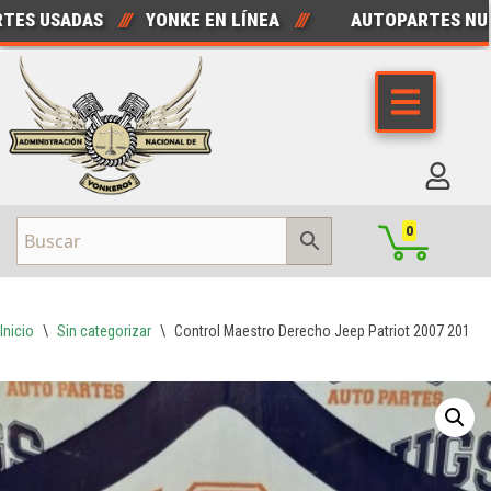
 USADAS
///
YONKE EN LÍNEA
///
AUTOPARTES NUEVA
Saltar
al
contenido
0
Inicio
\
Sin categorizar
\
Control Maestro Derecho Jeep Patriot 2007 2017