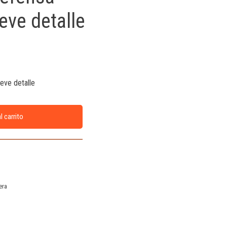
eve detalle
eve detalle
l carrito
era