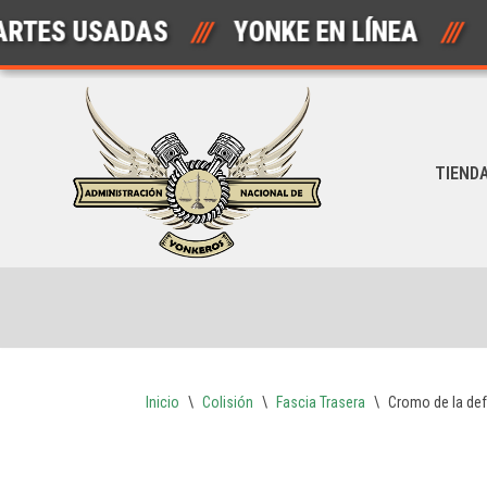
S USADAS
///
YONKE EN LÍNEA
///
Saltar
al
contenido
TIEND
Inicio
\
Colisión
\
Fascia Trasera
\
Cromo de la def