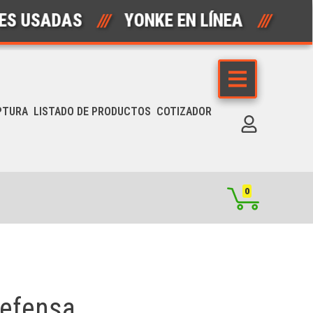
SADAS
///
YONKE EN LÍNEA
///
AUT
PTURA
LISTADO DE PRODUCTOS
COTIZADOR
0
defensa