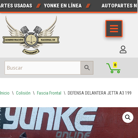
ES USADAS
///
YONKE EN LÍNEA
///
AUTOPARTES NUE
Saltar
al
contenido
0
Inicio
\
Colisión
\
Fascia Frontal
\
DEFENSA DELANTERA JETTA A3 1997