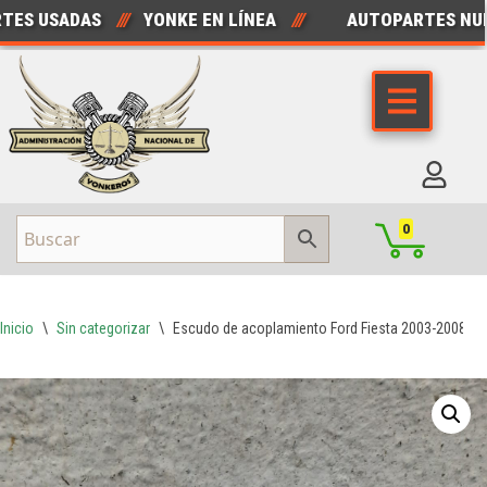
 USADAS
///
YONKE EN LÍNEA
///
AUTOPARTES NUEVA
Saltar
al
contenido
0
Inicio
\
Sin categorizar
\
Escudo de acoplamiento Ford Fiesta 2003-2008 A