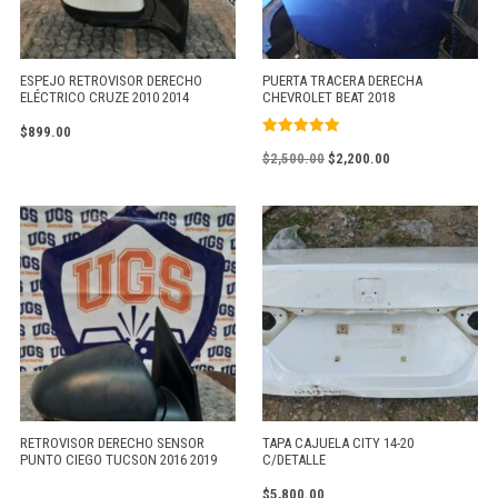
ESPEJO RETROVISOR DERECHO
PUERTA TRACERA DERECHA
ELÉCTRICO CRUZE 2010 2014
CHEVROLET BEAT 2018
$
899.00
Valorado
$
2,500.00
$
2,200.00
con
5.00
de 5
RETROVISOR DERECHO SENSOR
TAPA CAJUELA CITY 14-20
PUNTO CIEGO TUCSON 2016 2019
C/DETALLE
$
5,800.00