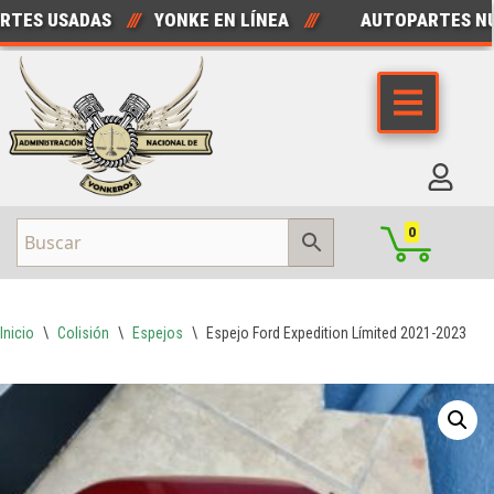
ES USADAS
///
YONKE EN LÍNEA
///
AUTOPARTES NUE
Saltar
al
contenido
0
Inicio
\
Colisión
\
Espejos
\
Espejo Ford Expedition Límited 2021-2023 De