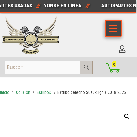
TES USADAS
///
YONKE EN LÍNEA
///
AUTOPARTES NU
Saltar
al
contenido
0
Inicio
\
Colisión
\
Estribos
\
Estribo derecho Suzuki ignis 2018-2025