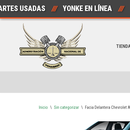
ES USADAS
///
YONKE EN LÍNEA
///
Saltar
al
contenido
TIEND
Inicio
\
Sin categorizar
\
Facia Delantera Chevrolet 