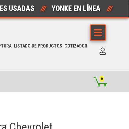
USADAS
///
YONKE EN LÍNEA
///
AU
PTURA
LISTADO DE PRODUCTOS
COTIZADOR
0
ra Chevrolet