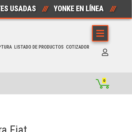
SADAS
///
YONKE EN LÍNEA
///
AUT
PTURA
LISTADO DE PRODUCTOS
COTIZADOR
0
a Fiat