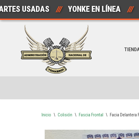
S USADAS
///
YONKE EN LÍNEA
///
A
Saltar
al
contenido
TIEND
Inicio
\
Colisión
\
Fascia Frontal
\
Facia Delantera 