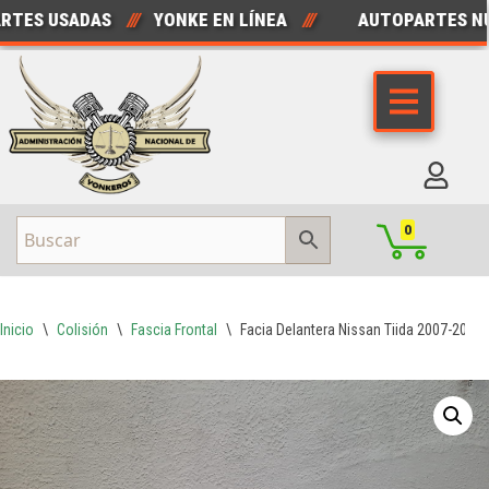
ES USADAS
///
YONKE EN LÍNEA
///
AUTOPARTES NUE
Saltar
al
contenido
0
Inicio
\
Colisión
\
Fascia Frontal
\
Facia Delantera Nissan Tiida 2007-2014