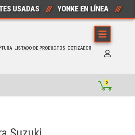
SADAS
///
YONKE EN LÍNEA
///
AUT
PTURA
LISTADO DE PRODUCTOS
COTIZADOR
0
ra Suzuki