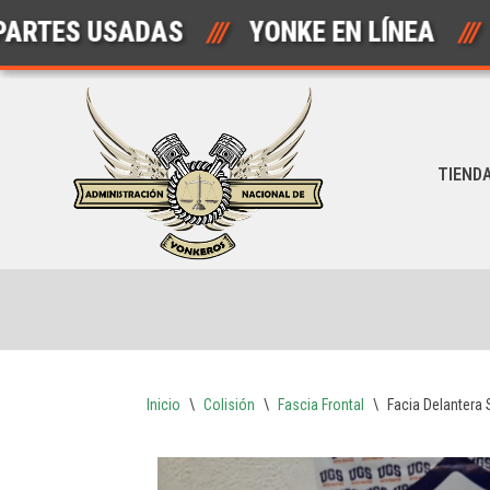
S USADAS
///
YONKE EN LÍNEA
///
Saltar
al
contenido
TIEND
Inicio
\
Colisión
\
Fascia Frontal
\
Facia Delantera 