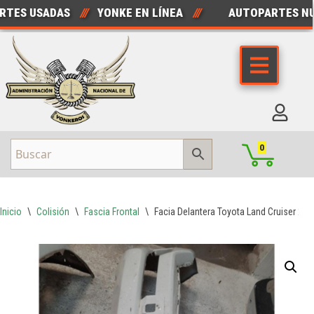
ES USADAS
///
YONKE EN LÍNEA
///
AUTOPARTES NUE
Saltar
al
contenido
0
Inicio
\
Colisión
\
Fascia Frontal
\
Facia Delantera Toyota Land Cruiser 20