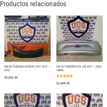
Productos relacionados
FACIA TRASERA HONDA CIVIC 2012 –
FACIA TRASERA GOL HB 2017 – 2020
2013
SANA
$
2,000.00
Valorado
$
2,000.00
con
5.00
de 5