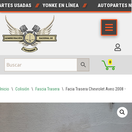
ES USADAS
///
YONKE EN LÍNEA
///
AUTOPARTES NUE
Saltar
al
contenido
0
Inicio
\
Colisión
\
Fascia Trasera
\
Facia Trasera Chevrolet Aveo 2008 – 204