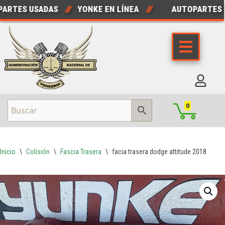
RTES USADAS
///
YONKE EN LÍNEA
///
AUTOPARTES N
Saltar
al
contenido
0
Inicio
\
Colisión
\
Fascia Trasera
\
facia trasera dodge attitude 2018