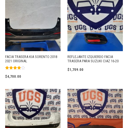
FACIA TRASERA KIA SORENTO 2018
REFLEJANTE IZQUIERDO FACIA
2021 ORIGINAL
TRASERA PARA SUZUKI CIAZ 16-20
$
1,709.00
Valorado
$
4,700.00
con
4.00
de 5