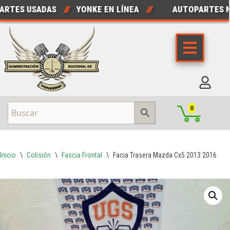
ES USADAS
///
YONKE EN LÍNEA
///
AUTOPARTES NUE
Saltar
al
contenido
0
Inicio
\
Colisión
\
Fascia Frontal
\
Facia Trasera Mazda Cx5 2013 2016 Co