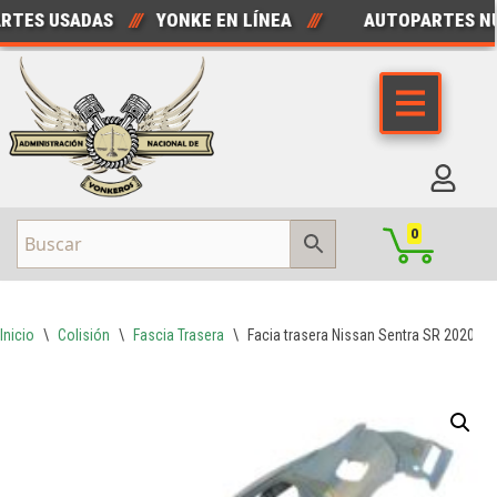
ES USADAS
///
YONKE EN LÍNEA
///
AUTOPARTES NUE
Saltar
al
contenido
0
Inicio
\
Colisión
\
Fascia Trasera
\
Facia trasera Nissan Sentra SR 2020-2