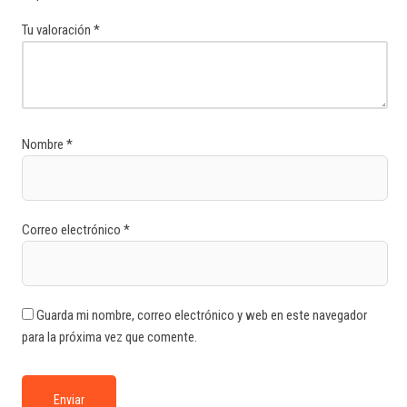
Tu dirección de correo electrónico no será publicada.
Los campos
obligatorios están marcados con
*
Tu puntuación
*
Tu valoración
*
Nombre
*
Correo electrónico
*
Guarda mi nombre, correo electrónico y web en este navegador