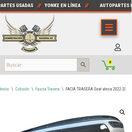
RTES USADAS
///
YONKE EN LÍNEA
///
AUTOPARTES N
Saltar
al
contenido
0
Inicio
\
Colisión
\
Fascia Trasera
\
FACIA TRASERA Seat ateca 2022-2023