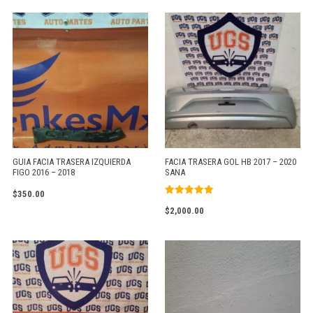
GUIA FACIA TRASERA IZQUIERDA
FACIA TRASERA GOL HB 2017 – 2020
FIGO 2016 – 2018
SANA
$
350.00
Valorado
$
2,000.00
con
5.00
de 5