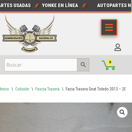
ES USADAS
///
YONKE EN LÍNEA
///
AUTOPARTES NUE
Saltar
al
contenido
0
Inicio
\
Colisión
\
Fascia Trasera
\
Facia Trasera Seat Toledo 2013 – 2018