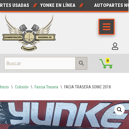
ES USADAS
///
YONKE EN LÍNEA
///
AUTOPARTES NUE
Saltar
al
contenido
0
Inicio
\
Colisión
\
Fascia Trasera
\
FACIA TRASERA SONIC 2018