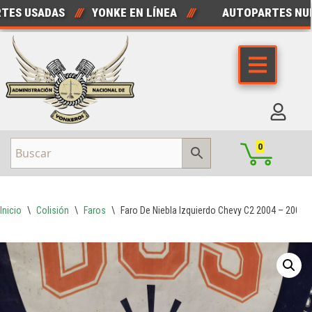
 USADAS
///
YONKE EN LÍNEA
///
AUTOPARTES NUEVA
Saltar
al
contenido
0
Inicio
\
Colisión
\
Faros
\
Faro De Niebla Izquierdo Chevy C2 2004 – 2008 O