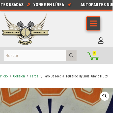
 USADAS
///
YONKE EN LÍNEA
///
AUTOPARTES NUEVA
Saltar
al
contenido
0
Inicio
\
Colisión
\
Faros
\
Faro De Niebla Izquierdo Hyundai Grand I10 2015